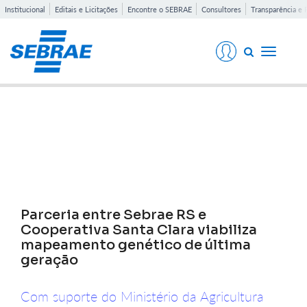
Institucional
Editais e Licitações
Encontre o SEBRAE
Consultores
Transparência e 
Toggle
navigati
Notícias
Parceria entre Sebrae RS e
Cooperativa Santa Clara viabiliza
mapeamento genético de última
geração
Com suporte do Ministério da Agricultura