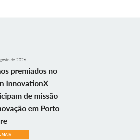
gosto de 2026
nos premiados no
n InnovationX
icipam de missão
novação em Porto
re
A MAIS