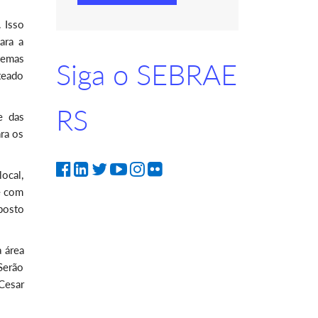
 Isso
ara a
temas
Siga o SEBRAE
teado
RS
e das
ra os
ocal,
e com
posto
 área
 Serão
Cesar