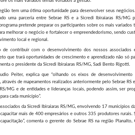
obre os mais variados temas voltados à gestão.
 região tem uma ótima oportunidade para desenvolver seus negócios.
o uma parceria entre Sebrae RS e a Sicredi Ibiraiaras RS/MG p
rograma pretende preparar os participantes sobre os mais variados 
para melhorar o negócio e fortalecer o empreendedorismo, sendo cus
vimento local e regional.
ão de contribuir com o desenvolvimento dos nossos associados 
to que trará oportunidades de crescimento e aprendizado não só pa
enta o presidente da Sicredi Ibiraiaras RS/MG, Sadi Bento Rigotti.
dio Peiter, explica que “olhando os eixos de desenvolvimento l
o, através de mapeamentos realizados anteriormente pelo Sebrae RS 
s RS/MG e de entidades e lideranças locais, podendo assim, ser pro
ara cada município”.
associados da Sicredi Ibiraiaras RS/MG, envolvendo 17 municípios da
e capacitar mais de 400 empresários e outros 335 produtores rurais.
apacitação”, comenta o gerente do Sebrae RS na região Planalto, 