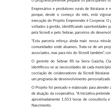
O programa pretende preparar os participantes s
Empresários e produtores rurais de Ibiraiaras e
porque, desde o começo do mês, está vigorand
execução do Projeto Empreender é Cooperar. O p
voltados à gestão, identificando oportunidades 
pela Sicredi e pelo Sebrae, parceiros do desenvol
“Esta parceria reforça ainda mais nossa miss
comunidades onde atuamos. Trata-se de um proje
associados, mas para nós do Sicredi também”, com
O gerente do Sebrae RS na Serra Gaúcha, Clau
identificou-se as necessidades de cada municípi
cocriação de colaboradores da Sicredi Ibiraiara
um programa de desenvolvimento personalizado p
O Projeto foi pensado e elaborado para atender 
de atuação da cooperativa. “A iniciativa pretend
aproximadamente 1.053 horas de consultoria e c
Nascimento.