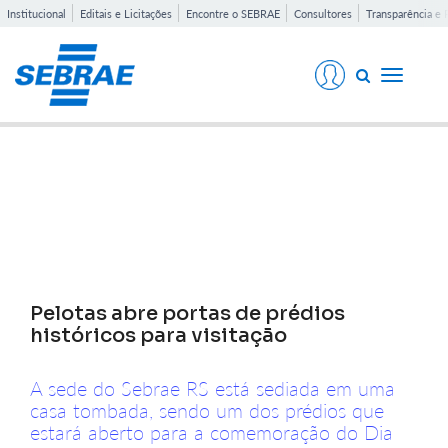
Institucional
Editais e Licitações
Encontre o SEBRAE
Consultores
Transparência e 
Toggle
navigati
Notícias
Pelotas abre portas de prédios
históricos para visitação
A sede do Sebrae RS está sediada em uma
casa tombada, sendo um dos prédios que
estará aberto para a comemoração do Dia