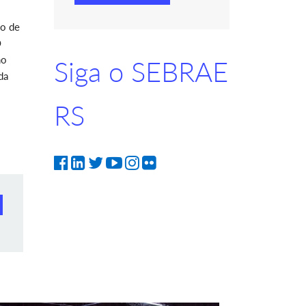
ão de
O
mo
Siga o SEBRAE
da
RS