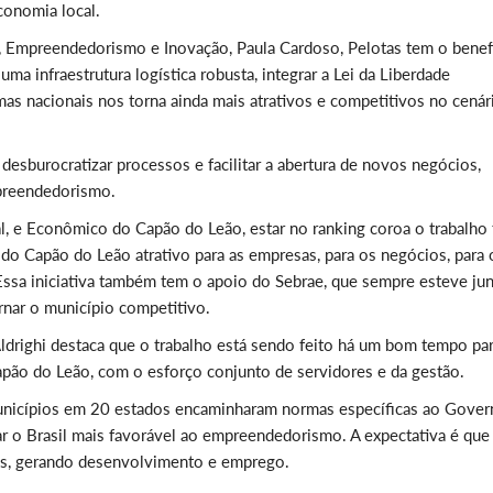
conomia local.
 Empreendedorismo e Inovação, Paula Cardoso, Pelotas tem o benef
ma infraestrutura logística robusta, integrar a Lei da Liberdade
s nacionais nos torna ainda mais atrativos e competitivos no cenár
 desburocratizar processos e facilitar a abertura de novos negócios,
preendedorismo.
l, e Econômico do Capão do Leão, estar no ranking coroa o trabalho 
do Capão do Leão atrativo para as empresas, para os negócios, para 
sa iniciativa também tem o apoio do Sebrae, que sempre esteve ju
nar o município competitivo.
ldrighi destaca que o trabalho está sendo feito há um bom tempo pa
apão do Leão, com o esforço conjunto de servidores e da gestão.
 municípios em 20 estados encaminharam normas específicas ao Gove
nar o Brasil mais favorável ao empreendedorismo. A expectativa é que
ios, gerando desenvolvimento e emprego.