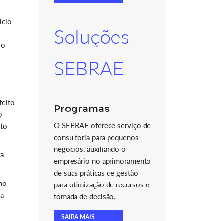
ício
Soluções
io
SEBRAE
feito
Programas
o
O SEBRAE oferece serviço de
nto
consultoria para pequenos
negócios, auxiliando o
ra
empresário no aprimoramento
de suas práticas de gestão
rno
para otimização de recursos e
 a
tomada de decisão.
SAIBA MAIS