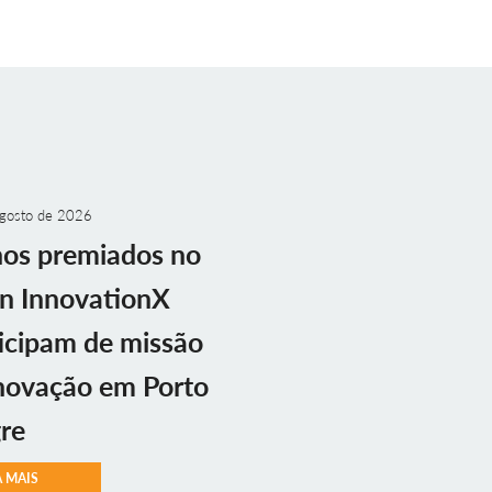
gosto de 2026
nos premiados no
n InnovationX
icipam de missão
novação em Porto
re
A MAIS