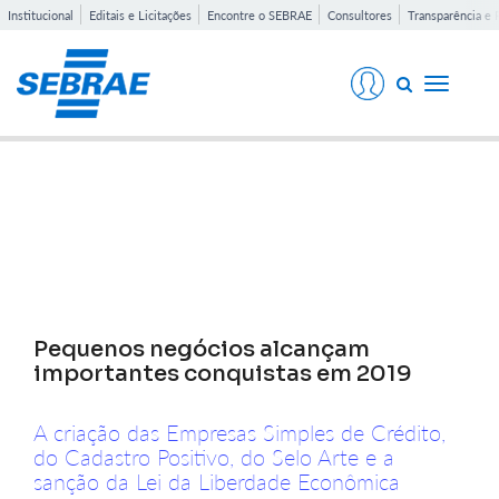
Institucional
Editais e Licitações
Encontre o SEBRAE
Consultores
Transparência e 
Toggle
navigati
Notícias
Pequenos negócios alcançam
importantes conquistas em 2019
A criação das Empresas Simples de Crédito,
do Cadastro Positivo, do Selo Arte e a
sanção da Lei da Liberdade Econômica