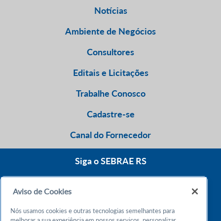
Notícias
Ambiente de Negócios
Consultores
Editais e Licitações
Trabalhe Conosco
Cadastre-se
Canal do Fornecedor
Siga o SEBRAE RS
Aviso de Cookies
0800 570 0800
Nós usamos cookies e outras tecnologias semelhantes para
Atendimento 24h
melhorar a sua experiência em nossos serviços, personalizar