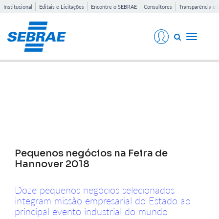
Institucional
Editais e Licitações
Encontre o SEBRAE
Consultores
Transparência e 
Toggle
navigati
Notícias
Pequenos negócios na Feira de
Hannover 2018
Doze pequenos negócios selecionados
integram missão empresarial do Estado ao
principal evento industrial do mundo