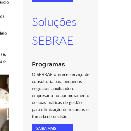
ércio
ios
Soluções
delo
SEBRAE
se,
u o
Programas
O SEBRAE oferece serviço de
consultoria para pequenos
negócios, auxiliando o
empresário no aprimoramento
de suas práticas de gestão
para otimização de recursos e
tomada de decisão.
SAIBA MAIS