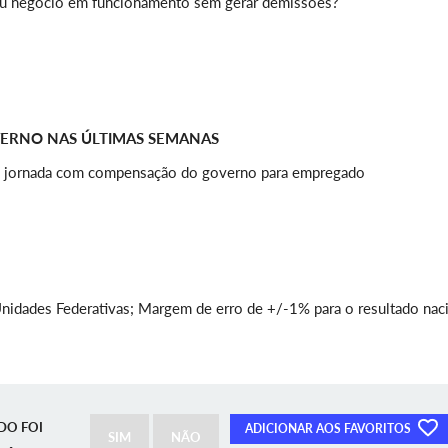
seu negócio em funcionamento sem gerar demissões?
VERNO NAS ÚLTIMAS SEMANAS
de jornada com compensação do governo para empregado
nidades Federativas; Margem de erro de +/-1% para o resultado naci
DO FOI
ADICIONAR AOS FAVORITOS
SIM
NÃO