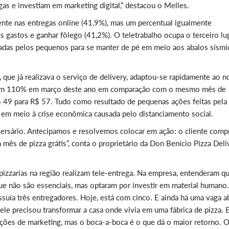
gas e investiam em marketing digital,” destacou o Melles.
ente nas entregas online (41,9%), mas um percentual igualmente
s gastos e ganhar fôlego (41,2%). O teletrabalho ocupa o terceiro lu
tadas pelos pequenos para se manter de pé em meio aos abalos sísmi
, que já realizava o serviço de delivery, adaptou-se rapidamente ao 
 em 110% em março deste ano em comparação com o mesmo mês de
$ 49 para R$ 57. Tudo como resultado de pequenas ações feitas pela
 em meio à crise econômica causada pelo distanciamento social.
versário. Antecipamos e resolvemos colocar em ação: o cliente comp
mês de pizza grátis”, conta o proprietário da Don Benício Pizza Deli
pizzarias na região realizam tele-entrega. Na empresa, entenderam q
e não são essenciais, mas optaram por investir em material humano.
suía três entregadores. Hoje, está com cinco. E ainda há uma vaga a
ele precisou transformar a casa onde vivia em uma fábrica de pizza. E
 ações de marketing, mas o boca-a-boca é o que dá o maior retorno. 