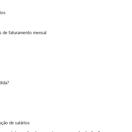
ios
s de faturamento mensal
dida?
ção de salários