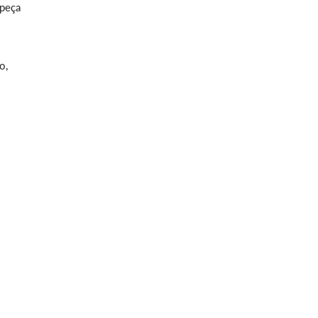
 peça
o,