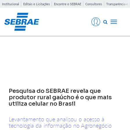
Institucional
Editais e Licitações
Encontre o SEBRAE
Consultores
Transparência e 
Toggle
navigati
Notícias
Pesquisa do SEBRAE revela que
produtor rural gaúcho é o que mais
utiliza celular no Brasil
Levantamento que analisou o acesso à
tecnologia da informação no Agronegócio