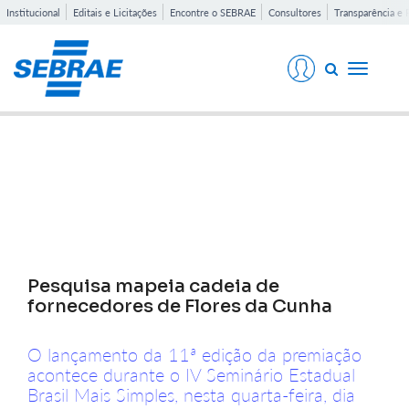
Institucional
Editais e Licitações
Encontre o SEBRAE
Consultores
Transparência e 
Toggle
navigati
Notícias
Pesquisa mapeia cadeia de
fornecedores de Flores da Cunha
O lançamento da 11ª edição da premiação
acontece durante o IV Seminário Estadual
Brasil Mais Simples, nesta quarta-feira, dia