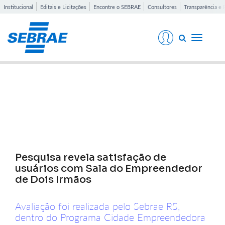
Institucional
Editais e Licitações
Encontre o SEBRAE
Consultores
Transparência e 
Toggle
navigati
Notícias
Pesquisa revela satisfação de
usuários com Sala do Empreendedor
de Dois Irmãos
Avaliação foi realizada pelo Sebrae RS,
dentro do Programa Cidade Empreendedora