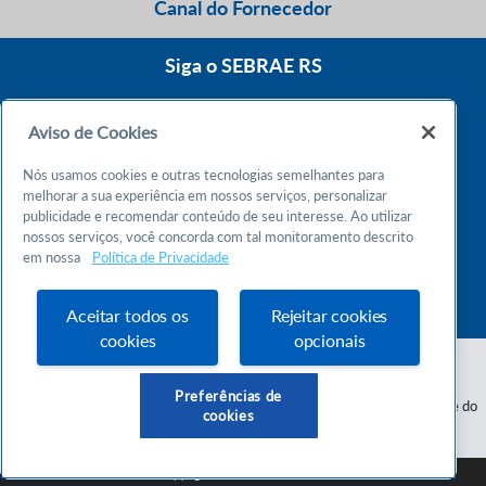
Canal do Fornecedor
Siga o SEBRAE RS
Aviso de Cookies
0800 570 0800
Nós usamos cookies e outras tecnologias semelhantes para
Atendimento 24h
melhorar a sua experiência em nossos serviços, personalizar
publicidade e recomendar conteúdo de seu interesse. Ao utilizar
nossos serviços, você concorda com tal monitoramento descrito
Chame no WhatsApp
em nossa
Política de Privacidade
55 51 32165000
Atendimento das 9h às 18h
Aceitar todos os
Rejeitar cookies
cookies
opcionais
Preferências de
Serviço de Apoio às Micro e Pequenas Empresas do Estado do Rio Grande do
cookies
Sul - CNPJ 87.112.736/0001-30
SEBRAE RS © Copyright 2026 - Todos os direitos reservados