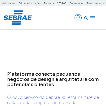
Institucional
Editais e Licitações
Encontre o SEBRAE
Consultores
Transparência e 
Toggle
navigati
Notícias
Plataforma conecta pequenos
negócios de design e arquitetura com
potenciais clientes
O novo serviço do Sebrae RS está na fase de
cadastro das empresas interessadas