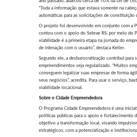
ano passado, abarcou cerca de 70% da Lei de Us
“Toda a informação que estava somente na cabeça
automáticas para as solicitações de constituição 
O projeto foi desenvolvido em conjunto com a 
contou com o apoio do Sebrae RS, por meio do P
viabilidade é a primeira etapa na jornada do emp
de interação com o usuário”, destaca Keller.
Segundo ele, a desburocratização contribui para
empreendimentos seja regularizado. “Muitos empre
conseguem legalizar suas empresas de forma ági
seus negócios”, acredita. Para usar o serviço, ba
viabilidade locacional.
Sobre o Cidade Empreendedora
O Programa Cidade Empreendedora é uma iniciati
políticas públicas para o apoio e fortaleciment
objetivo a transformação local, visando impuls
estratégicos, com a potencialização e institucio