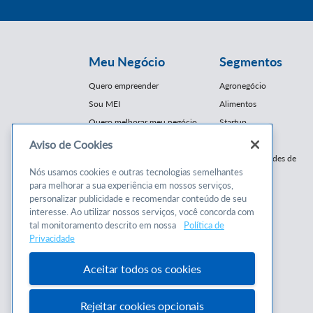
Meu Negócio
Segmentos
Quero empreender
Agronegócio
Sou MEI
Alimentos
Quero melhorar meu negócio
Startup
E-Commerce
Aviso de Cookies
Cursos e
Franquias / Redes de
Cooperação
Nós usamos cookies e outras tecnologias semelhantes
Conteúdos
para melhorar a sua experiência em nossos serviços,
Moda
personalizar publicidade e recomendar conteúdo de seu
Cursos
Moveleiro
interesse. Ao utilizar nossos serviços, você concorda com
Consultorias
Saúde
tal monitoramento descrito em nossa
Política de
Programas
Privacidade
Turismo
Mercopar
Aceitar todos os cookies
Rejeitar cookies opcionais