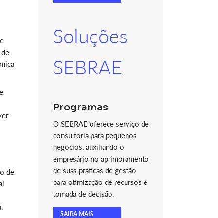
.
Soluções
 e
 de
SEBRAE
âmica
de
Programas
ver
O SEBRAE oferece serviço de
consultoria para pequenos
negócios, auxiliando o
empresário no aprimoramento
de suas práticas de gestão
ão de
para otimização de recursos e
al
tomada de decisão.
a.
SAIBA MAIS