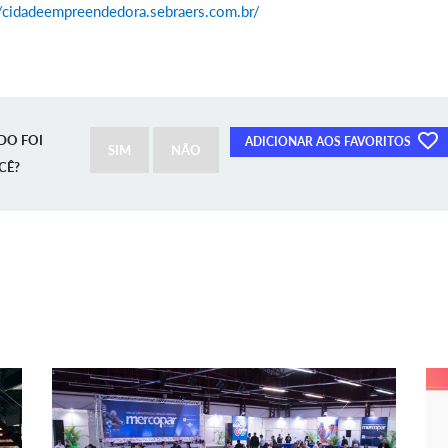
//cidadeempreendedora.sebraers.com.br/
DO FOI
ADICIONAR AOS FAVORITOS
SIM
NÃO
CÊ?