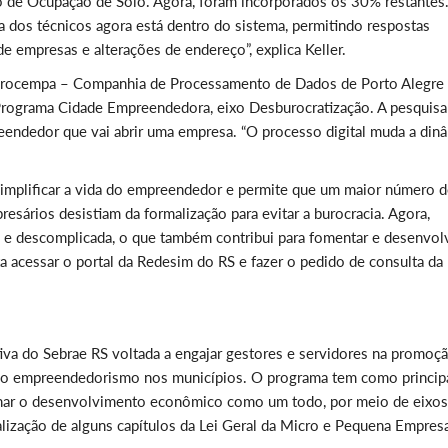
o de Ocupação de Solo. Agora, foram incorporados os 30% restantes
 dos técnicos agora está dentro do sistema, permitindo respostas
de empresas e alterações de endereço”, explica Keller.
Procempa – Companhia de Processamento de Dados de Porto Alegre
rograma Cidade Empreendedora, eixo Desburocratização. A pesquisa
reendedor que vai abrir uma empresa. “O processo digital muda a din
 simplificar a vida do empreendedor e permite que um maior número 
sários desistiam da formalização para evitar a burocracia. Agora,
l e descomplicada, o que também contribui para fomentar e desenvol
sta acessar o portal da Redesim do RS e fazer o pedido de consulta da
va do Sebrae RS voltada a engajar gestores e servidores na promoç
o do empreendedorismo nos municípios. O programa tem como princip
ionar o desenvolvimento econômico como um todo, por meio de eixos
nalização de alguns capítulos da Lei Geral da Micro e Pequena Empres