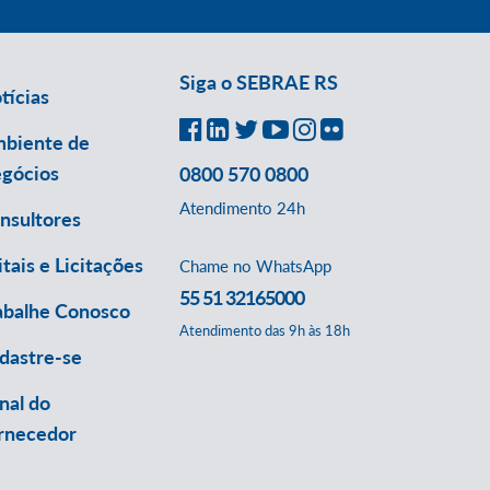
Siga o SEBRAE RS
tícias
biente de
gócios
0800 570 0800
Atendimento 24h
nsultores
itais e Licitações
Chame no WhatsApp
55 51 32165000
abalhe Conosco
Atendimento das 9h às 18h
dastre-se
nal do
rnecedor