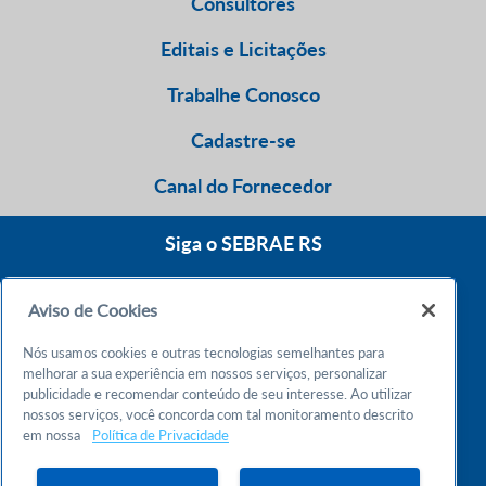
Consultores
Editais e Licitações
Trabalhe Conosco
Cadastre-se
Canal do Fornecedor
Siga o SEBRAE RS
Aviso de Cookies
0800 570 0800
Nós usamos cookies e outras tecnologias semelhantes para
Atendimento 24h
melhorar a sua experiência em nossos serviços, personalizar
publicidade e recomendar conteúdo de seu interesse. Ao utilizar
nossos serviços, você concorda com tal monitoramento descrito
Chame no WhatsApp
em nossa
Política de Privacidade
55 51 32165000