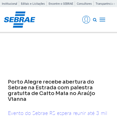
Institucional
Editais e Licitações
Encontre o SEBRAE
Consultores
Transparência e 
Toggle
navigati
Notícias
Porto Alegre recebe abertura do
Sebrae na Estrada com palestra
gratuita de Caito Maia no Araújo
Vianna
Evento do Sebrae RS espera reunir até 3 mil