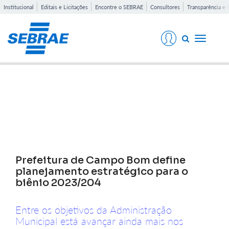
Institucional
Editais e Licitações
Encontre o SEBRAE
Consultores
Transparência e 
Toggle
navigati
Notícias
Prefeitura de Campo Bom define
planejamento estratégico para o
biênio 2023/204
Entre os objetivos da Administração
Municipal está avançar ainda mais nos