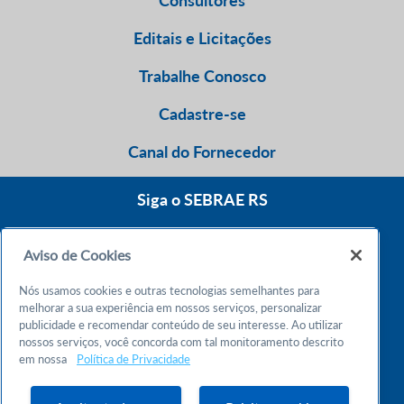
Editais e Licitações
Trabalhe Conosco
Cadastre-se
Canal do Fornecedor
Siga o SEBRAE RS
Aviso de Cookies
0800 570 0800
Nós usamos cookies e outras tecnologias semelhantes para
Atendimento 24h
melhorar a sua experiência em nossos serviços, personalizar
publicidade e recomendar conteúdo de seu interesse. Ao utilizar
nossos serviços, você concorda com tal monitoramento descrito
Chame no WhatsApp
em nossa
Política de Privacidade
55 51 32165000
Atendimento das 9h às 18h