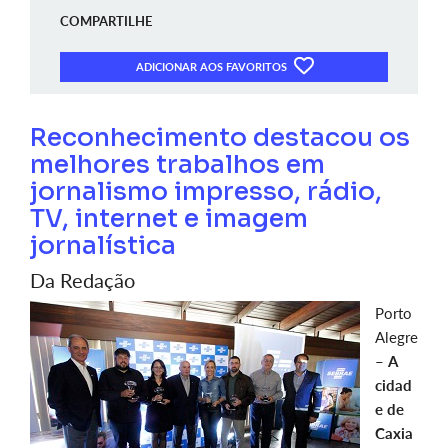
COMPARTILHE
ADICIONAR AOS FAVORITOS
Reconhecimento destacou os
melhores trabalhos em
jornalismo impresso, rádio,
TV, internet e imagem
jornalística
Da Redação
Porto
Alegre
–
A
cidad
e de
Caxia