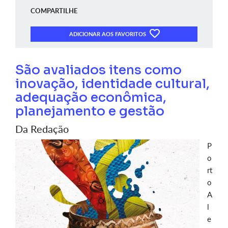
COMPARTILHE
ADICIONAR AOS FAVORITOS
São avaliados itens como
inovação, identidade cultural,
adequação econômica,
planejamento e gestão
Da Redação
P
o
rt
o
A
l
e