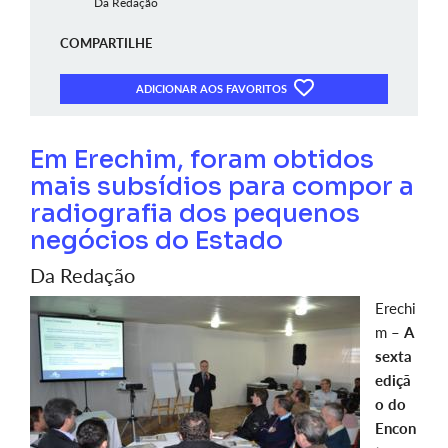
Da Redação
COMPARTILHE
ADICIONAR AOS FAVORITOS
Em Erechim, foram obtidos
mais subsídios para compor a
radiografia dos pequenos
negócios do Estado
Da Redação
Erechi
m –
A
sexta
ediçã
o do
Encon