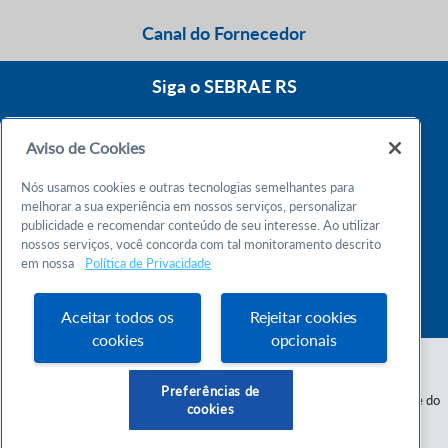
Canal do Fornecedor
Siga o SEBRAE RS
Aviso de Cookies
0800 570 0800
Nós usamos cookies e outras tecnologias semelhantes para
Atendimento 24h
melhorar a sua experiência em nossos serviços, personalizar
publicidade e recomendar conteúdo de seu interesse. Ao utilizar
nossos serviços, você concorda com tal monitoramento descrito
Chame no WhatsApp
em nossa
Política de Privacidade
55 51 32165000
Atendimento das 9h às 18h
Aceitar todos os
Rejeitar cookies
cookies
opcionais
Preferências de
Serviço de Apoio às Micro e Pequenas Empresas do Estado do Rio Grande do
cookies
Sul - CNPJ 87.112.736/0001-30