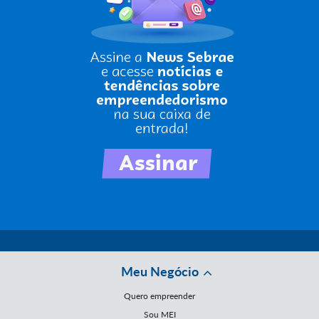
Meu Negócio
Quero empreender
Sou MEI