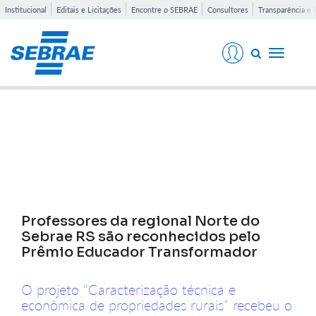
Institucional
Editais e Licitações
Encontre o SEBRAE
Consultores
Transparência e 
Toggle
navigati
Notícias
Professores da regional Norte do
Sebrae RS são reconhecidos pelo
Prêmio Educador Transformador
O projeto “Caracterização técnica e
econômica de propriedades rurais” recebeu o