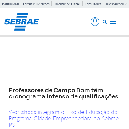
Institucional
Editais e Licitações
Encontre o SEBRAE
Consultores
Transparência e 
Toggle
navigati
Notícias
Professores de Campo Bom têm
cronograma intenso de qualificações
Workshops integram o Eixo de Educação do
Programa Cidade Empreendedora do Sebrae
RS