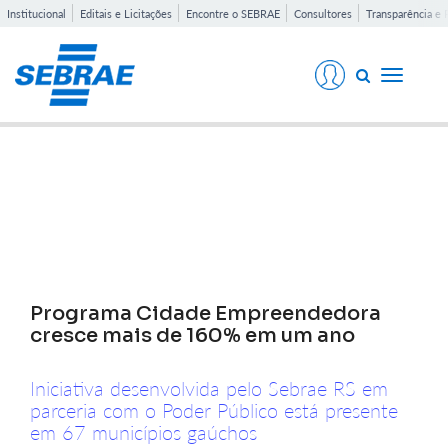
Institucional
Editais e Licitações
Encontre o SEBRAE
Consultores
Transparência e 
Toggle
navigati
Notícias
Programa Cidade Empreendedora
cresce mais de 160% em um ano
Iniciativa desenvolvida pelo Sebrae RS em
parceria com o Poder Público está presente
em 67 municípios gaúchos