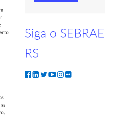
um
r
e
Siga o SEBRAE
ento
RS
as
 as
zo,