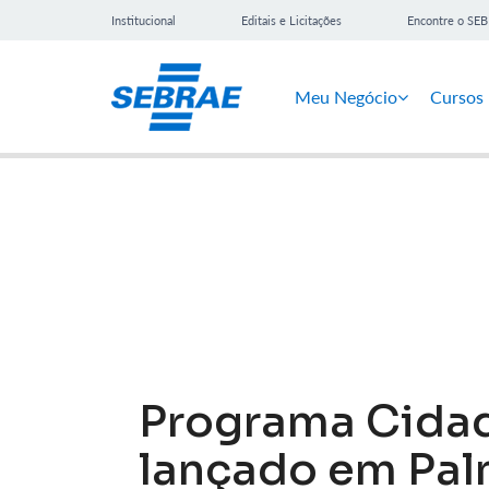
Institucional
Editais e Licitações
Encontre o SE
Meu Negócio
Cursos
Notícias
Programa Cida
lançado em Pal