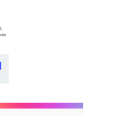
l,
guns