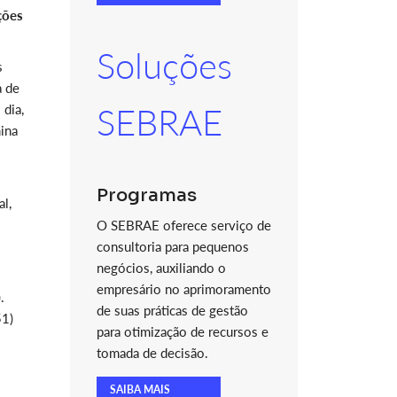
ções
Soluções
s
a de
 dia,
SEBRAE
ina
Programas
l,
O SEBRAE oferece serviço de
consultoria para pequenos
negócios, auxiliando o
empresário no aprimoramento
.
de suas práticas de gestão
51)
para otimização de recursos e
tomada de decisão.
SAIBA MAIS