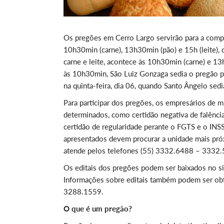
Os pregões em Cerro Largo servirão para a compra
10h30min (carne), 13h30min (pão) e 15h (leite), 
carne e leite, acontece às 10h30min (carne) e 13
às 10h30min, São Luiz Gonzaga sedia o pregão pa
na quinta-feira, dia 06, quando Santo Ângelo sed
Para participar dos pregões, os empresários de
determinados, como certidão negativa de falência
certidão de regularidade perante o FGTS e o IN
apresentados devem procurar a unidade mais pró
atende pelos telefones (55) 3332.6488 – 3332
Os editais dos pregões podem ser baixados no sit
Informações sobre editais também podem ser obti
3288.1559.
O que é um pregão?