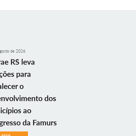
gosto de 2026
ae RS leva
ções para
alecer o
envolvimento dos
cípios ao
gresso da Famurs
A MAIS