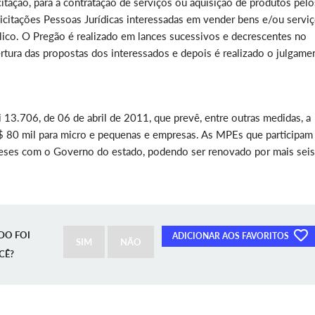
itação, para a contratação de serviços ou aquisição de produtos pelo
licitações Pessoas Jurídicas interessadas em vender bens e/ou serviç
blico. O Pregão é realizado em lances sucessivos e decrescentes no
tura das propostas dos interessados e depois é realizado o julgame
i 13.706, de 06 de abril de 2011, que prevê, entre outras medidas, a
R$ 80 mil para micro e pequenas e empresas. As MPEs que participam
eses com o Governo do estado, podendo ser renovado por mais seis
DO FOI
ADICIONAR AOS FAVORITOS
SIM
NÃO
CÊ?