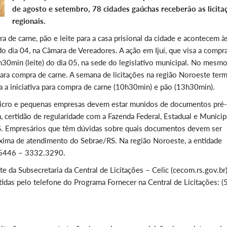
de agosto e setembro, 78 cidades gaúchas receberão as licita
regionais.
 de carne, pão e leite para a casa prisional da cidade e acontecem à
do dia 04, na Câmara de Vereadores. A ação em Ijuí, que visa a compr
h30min (leite) do dia 05, na sede do legislativo municipal. No mesmo
ra compra de carne. A semana de licitações na região Noroeste term
ia a iniciativa para compra de carne (10h30min) e pão (13h30min).
 micro e pequenas empresas devem estar munidos de documentos pré-
, certidão de regularidade com a Fazenda Federal, Estadual e Municipa
SS. Empresários que têm dúvidas sobre quais documentos devem ser
xima de atendimento do Sebrae/RS. Na região Noroeste, a entidade
.5446 – 3332.3290.
e da Subsecretaria da Central de Licitações – Celic (cecom.rs.gov.br)
das pelo telefone do Programa Fornecer na Central de Licitações: (