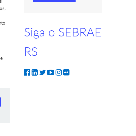
s
os,
nto
Siga o SEBRAE
RS
 e