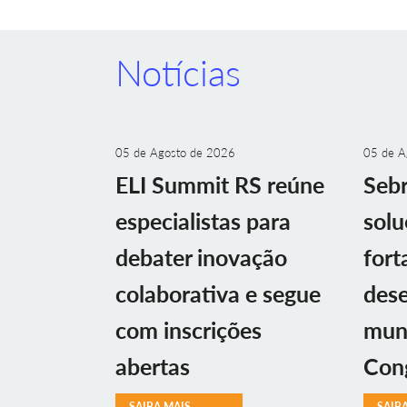
Notícias
05 de Agosto de 2026
05 de A
ELI Summit RS reúne
Sebr
especialistas para
solu
debater inovação
fort
colaborativa e segue
des
com inscrições
muni
abertas
Con
SAIBA MAIS
SAIB