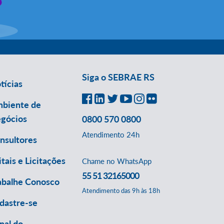
Siga o SEBRAE RS
tícias
biente de
gócios
0800 570 0800
Atendimento 24h
nsultores
itais e Licitações
Chame no WhatsApp
55 51 32165000
abalhe Conosco
Atendimento das 9h às 18h
dastre-se
nal do