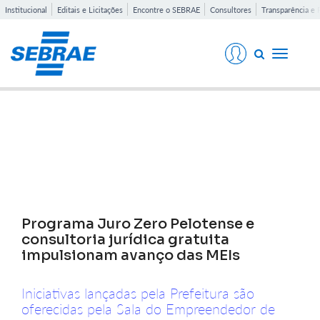
Institucional
Editais e Licitações
Encontre o SEBRAE
Consultores
Transparência e 
Toggle
navigati
Notícias
Programa Juro Zero Pelotense e
consultoria jurídica gratuita
impulsionam avanço das MEIs
Iniciativas lançadas pela Prefeitura são
oferecidas pela Sala do Empreendedor de