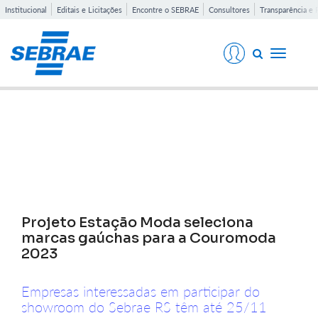
Institucional
Editais e Licitações
Encontre o SEBRAE
Consultores
Transparência e 
Toggle
navigati
Notícias
Projeto Estação Moda seleciona
marcas gaúchas para a Couromoda
2023
Empresas interessadas em participar do
showroom do Sebrae RS têm até 25/11