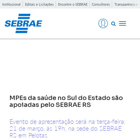
Institucional
Editais e Licitações
Encontre o SEBRAE
Consultores
Transparência e 
Toggle
navigati
Notícias
MPEs da saúde no Sul do Estado são
apoiadas pelo SEBRAE RS
Evento de apresentação será na terça-feira,
21 de março, às 19h, na sede do SEBRAE
RS em Pelotas