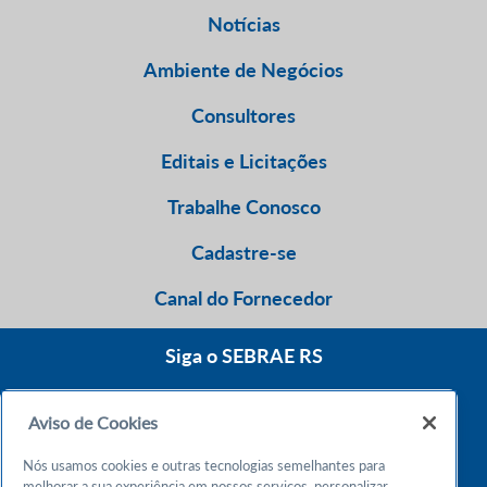
Notícias
Ambiente de Negócios
Consultores
Editais e Licitações
Trabalhe Conosco
Cadastre-se
Canal do Fornecedor
Siga o SEBRAE RS
Aviso de Cookies
0800 570 0800
Nós usamos cookies e outras tecnologias semelhantes para
Atendimento 24h
melhorar a sua experiência em nossos serviços, personalizar