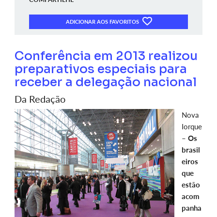
ADICIONAR AOS FAVORITOS
Conferência em 2013 realizou
preparativos especiais para
receber a delegação nacional
Da Redação
Nova
Iorque
–
Os
brasil
eiros
que
estão
acom
panha