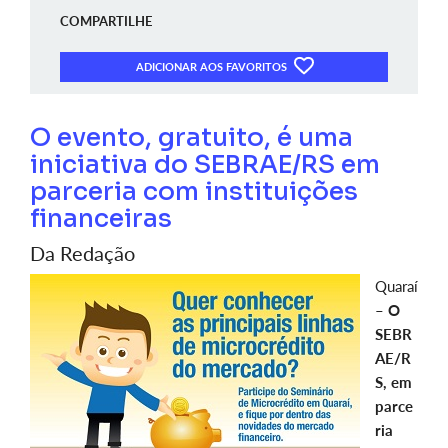
COMPARTILHE
ADICIONAR AOS FAVORITOS
O evento, gratuito, é uma
iniciativa do SEBRAE/RS em
parceria com instituições
financeiras
Da Redação
Quaraí
–
O
SEBR
AE/R
S, em
parce
ria