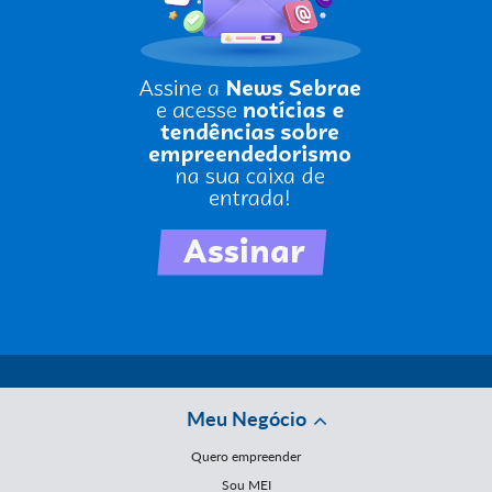
Meu Negócio
Quero empreender
Sou MEI