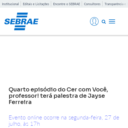
Institucional
Editais e Licitações
Encontre o SEBRAE
Consultores
Transparência e 
Toggle
navigati
Notícias
Quarto episódio do Cer com Você,
professor! terá palestra de Jayse
Ferreira
Evento online ocorre na segunda-feira, 27 de
julho, às 17h