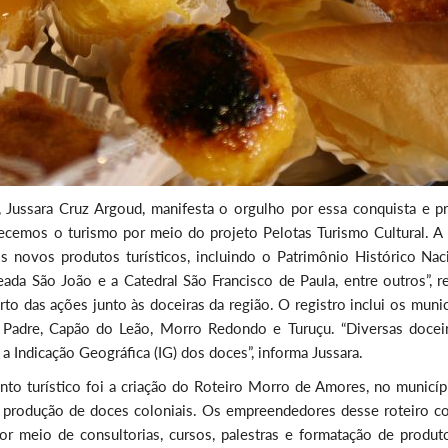
 Jussara Cruz Argoud, manifesta o orgulho por essa conquista e pr
ecemos o turismo por meio do projeto Pelotas Turismo Cultural. A p
novos produtos turísticos, incluindo o Patrimônio Histórico Naci
ada São João e a Catedral São Francisco de Paula, entre outros”, re
o das ações junto às doceiras da região. O registro inclui os munic
 Padre, Capão do Leão, Morro Redondo e Turuçu. “Diversas doceir
a Indicação Geográfica (IG) dos doces”, informa Jussara.
o turístico foi a criação do Roteiro Morro de Amores, no municíp
 produção de doces coloniais. Os empreendedores desse roteiro c
 meio de consultorias, cursos, palestras e formatação de produt