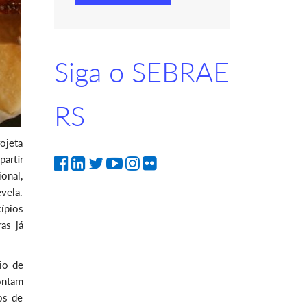
Siga o SEBRAE
RS
ojeta
artir
onal,
vela.
ípios
as já
io de
ontam
os de