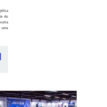
élica
te do
ceira
r uma