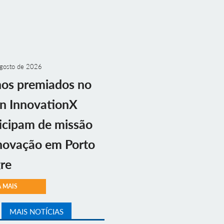
gosto de 2026
nos premiados no
n InnovationX
icipam de missão
novação em Porto
re
A MAIS
MAIS NOTÍCIAS