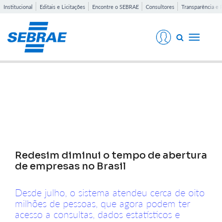
Institucional
Editais e Licitações
Encontre o SEBRAE
Consultores
Transparência e 
Toggle
navigati
Notícias
Redesim diminui o tempo de abertura
de empresas no Brasil
Desde julho, o sistema atendeu cerca de oito
milhões de pessoas, que agora podem ter
acesso a consultas, dados estatísticos e