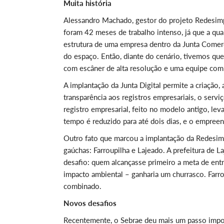
Muita história
Alessandro Machado, gestor do projeto Redesimp
foram 42 meses de trabalho intenso, já que a qu
estrutura de uma empresa dentro da Junta Comerc
do espaço. Então, diante do cenário, tivemos que
com escâner de alta resolução e uma equipe com 
A implantação da Junta Digital permite a criação,
transparência aos registros empresariais, o servi
registro empresarial, feito no modelo antigo, lev
tempo é reduzido para até dois dias, e o empre
Outro fato que marcou a implantação da Redesimpl
gaúchas: Farroupilha e Lajeado. A prefeitura de 
desafio: quem alcançasse primeiro a meta de en
impacto ambiental – ganharia um churrasco. Far
combinado.
Novos desafios
Recentemente, o Sebrae deu mais um passo import