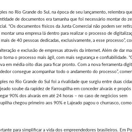
les no Rio Grande do Sul, na época de seu lançamento, relembra qu
antidade de documentos era tamanha que foi necessário montar do ze
ial. “Os documentos físicos da Junta Comercial não podem ser retir
 montar uma empresa lá dentro para realizar o processo de digitaliza
mais de 40 pessoas dedicadas, exclusivamente, a esse processo”, co
 alteração e exclusão de empresas através da internet. Além de dar ma
ço torna o processo mais ágil, com mais segurança e confiabilidade. “
ava em média oito dias para ficar pronto. Com a nova ferramenta digit
endedor consegue acompanhar todo o andamento do processo”, comen
es no Rio Grande do Sul foi a rivalidade que surgiu entre duas cida
Lajeado soube da rapidez de Farroupilha em conceder alvarás e propô
tregar 90% dos alvarás em até 24 horas – no caso de negócios sem
roupilha chegou primeiro aos 90% e Lajeado pagou o churrasco, como
ante para simplificar a vida dos empreendedores brasileiros. Em Po