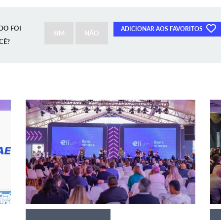
DO FOI
ADICIONAR AOS FAVORITOS
SIM
NÃO
CÊ?