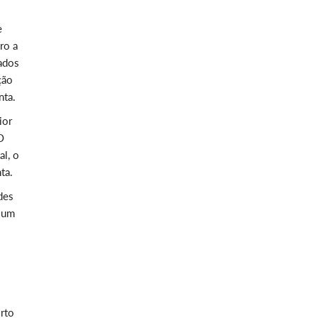
e
ro a
ados
ção
nta.
ior
O
al, o
ta.
des
s um
rto