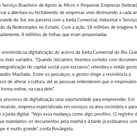
o Serviço Brasileiro de Apoio às Micro e Pequenas Empresas (Sebrae)
ivar a abertura ou fechamento de empresas vem diminuindo a cada a
ande do Sul, em parceria com a Junta Comercial, Industrial e Serviç
tação da Redesimples no Estado. Com a ação, 18 milhões de imagens 
imadamente, 8 milhões de folhas que eram armazenadas
 envolvida na digitalização do acervo da Junta Comercial do Rio Gra
dos mais variados. “Quando iniciamos, tivemos contato com documen
tegralização do capital social com escravos”, relembra o então gest
ndro Machado. Entre os percalços, o gestor elege a resistência à
so de alterar a cultura, até as pessoas entenderem que o empresário
forma online, na casa dele”.
no processo de digitalização uma oportunidade para empreender. Em
esariais, empresa especializada em serviços na área societária e para
 a junta digital. “Vejo essa mudança como algo positivo. O registro d
 que mandamos os documentos pela manhã e à tarde já estávamos co
po é muito grande”, conta Rosângela.