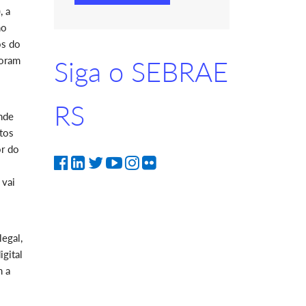
, a
no
os do
foram
Siga o SEBRAE
RS
nde
tos
or do
 vai
legal,
igital
m a