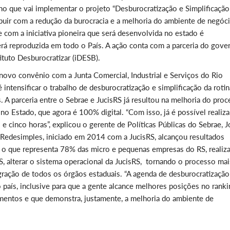
ho que vai implementar o projeto “Desburocratização e Simplificação
ribuir com a redução da burocracia e a melhoria do ambiente de negóc
 com a iniciativa pioneira que será desenvolvida no estado é
rá reproduzida em todo o País. A ação conta com a parceria do gove
ituto Desburocratizar (iDESB).
novo convênio com a Junta Comercial, Industrial e Serviços do Rio
é intensificar o trabalho de desburocratização e simplificação da roti
 A parceria entre o Sebrae e JucisRS já resultou na melhoria do pro
o Estado, que agora é 100% digital. “Com isso, já é possível realiza
 cinco horas”, explicou o gerente de Políticas Públicas do Sebrae, 
a Redesimples, iniciado em 2014 com a JucisRS, alcançou resultados
, o que representa 78% das micro e pequenas empresas do RS, realiza
, alterar o sistema operacional da JucisRS, tornando o processo mai
gração de todos os órgãos estaduais. “A agenda de desburocratização
país, inclusive para que a gente alcance melhores posições no ranki
imentos e que demonstra, justamente, a melhoria do ambiente de