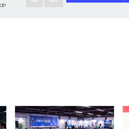
SIM
NÃO
CÊ?