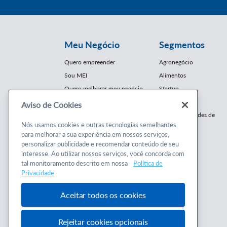
Meu Negócio
Segmentos
Quero empreender
Agronegócio
Sou MEI
Alimentos
Quero melhorar meu negócio
Startup
E-Commerce
Aviso de Cookies
Cursos e
Franquias / Redes de
Cooperação
Nós usamos cookies e outras tecnologias semelhantes
Conteúdos
para melhorar a sua experiência em nossos serviços,
Moda
personalizar publicidade e recomendar conteúdo de seu
Cursos
Moveleiro
interesse. Ao utilizar nossos serviços, você concorda com
Consultorias
Saúde
tal monitoramento descrito em nossa
Política de
Programas
Privacidade
Turismo
Mercopar
Aceitar todos os cookies
Rejeitar cookies opcionais