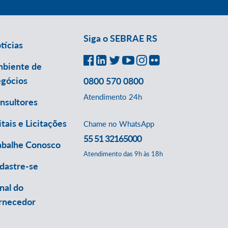
Siga o SEBRAE RS
tícias
biente de
gócios
0800 570 0800
Atendimento 24h
nsultores
itais e Licitações
Chame no WhatsApp
55 51 32165000
abalhe Conosco
Atendimento das 9h às 18h
dastre-se
nal do
rnecedor