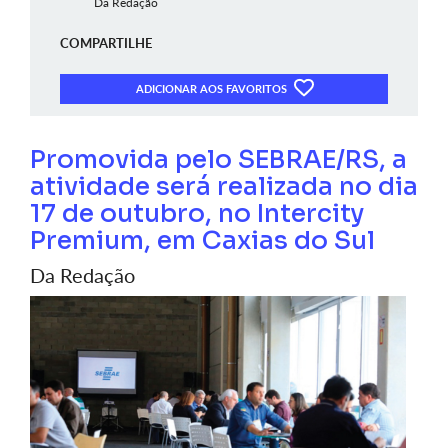
Da Redação
COMPARTILHE
ADICIONAR AOS FAVORITOS
Promovida pelo SEBRAE/RS, a
atividade será realizada no dia
17 de outubro, no Intercity
Premium, em Caxias do Sul
Da Redação