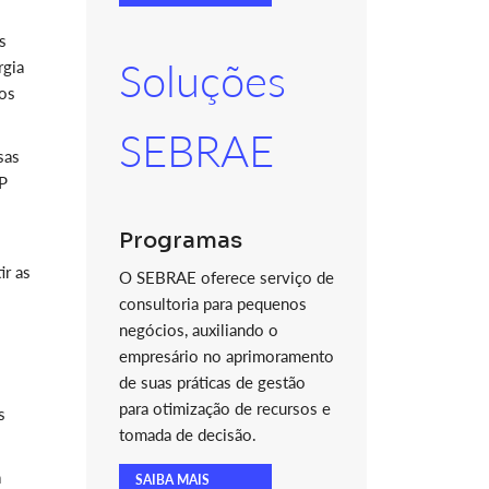
s
Soluções
rgia
tos
SEBRAE
sas
IP
Programas
ir as
O SEBRAE oferece serviço de
consultoria para pequenos
negócios, auxiliando o
empresário no aprimoramento
de suas práticas de gestão
para otimização de recursos e
s
tomada de decisão.
a
SAIBA MAIS