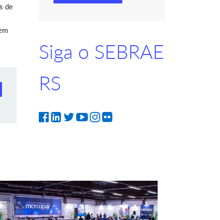
s de
 em
Siga o SEBRAE
RS