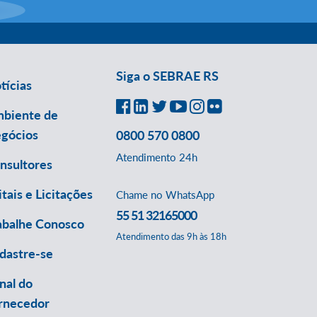
Siga o SEBRAE RS
tícias
biente de
gócios
0800 570 0800
Atendimento 24h
nsultores
itais e Licitações
Chame no WhatsApp
55 51 32165000
abalhe Conosco
Atendimento das 9h às 18h
dastre-se
nal do
rnecedor