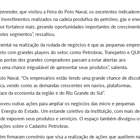
nreder, que visitou a Feira do Polo Naval, os excelentes indicadore
investimentos realizados na cadeia produtiva do petróleo, gás e ene
a se fortalece mais, gerando oportunidades importantes de crescimen
tes segmentos”, ressaltou.
ental na realização da rodada de negócios é que as pequenas empre
eto com grandes players do setor, como Petrobras, Transpetro e QU
as portas dos grandes compradores passam a estar abertas aos
a chance inigualável de apresentar seus produtos”, salienta.
Polo Naval. “Os empresários estão tendo uma grande chance de discut
ica, vendo como as demandas crescentes em navios, plataformas,
face da economia da região e do Rio Grande do Sul”.
veu outras ações para ampliar os negócios das micro e pequenas
 Energia do Estado. Um estande coletivo da instituição, com mais de
de exporem seus produtos e serviços. O espaço também divulgou o
mações sobre o Cadastro Petrobras.
m firmaram convênio que visa a realização de ações que auxiliem n