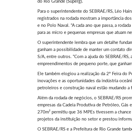
do Rio Grande (Superg).
Para o superintendente do SEBRAE/RS, Léo Hainze
registrados na rodada mostram a importância dos 
e no Polo Naval. “A cada ano que passa, a rodad
para as micro e pequenas empresas que atuam nes
O superintendente lembra que um detalhe fundam
ganham a possibilidade de manter um contato dir
S/A, entre outros. “Com a ajuda do SEBRAE/RS, 
empreendimentos de pequeno porte, que ganham um
Ele também elogiou a realização da 2ª Feira do 
inovações e as oportunidades da indústria oceân
petroleiros e construção naval estão mudando a 
Além da rodada de negócios, o SEBRAE/RS promo
empresas da Cadeia Produtiva de Petróleo, Gás e
270m² permitiu que 36 MPEs tivessem a chance 
projetos da instituição no setor e prestou infor
O SEBRAE/RS e a Prefeitura de Rio Grande també