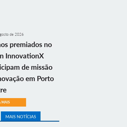
gosto de 2026
nos premiados no
n InnovationX
icipam de missão
novação em Porto
re
A MAIS
MAIS NOTÍCIAS