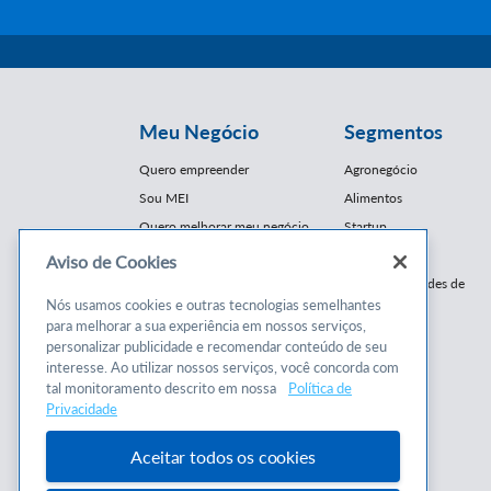
Meu Negócio
Segmentos
Quero empreender
Agronegócio
Sou MEI
Alimentos
Quero melhorar meu negócio
Startup
E-Commerce
Aviso de Cookies
Cursos e
Franquias / Redes de
Cooperação
Nós usamos cookies e outras tecnologias semelhantes
Conteúdos
para melhorar a sua experiência em nossos serviços,
Moda
personalizar publicidade e recomendar conteúdo de seu
Cursos
Moveleiro
interesse. Ao utilizar nossos serviços, você concorda com
Consultorias
Saúde
tal monitoramento descrito em nossa
Política de
Programas
Privacidade
Turismo
Mercopar
Aceitar todos os cookies