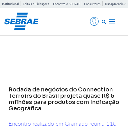
Institucional
Editais e Licitações
Encontre o SEBRAE
Consultores
Transparência e 
Toggle
navigati
Notícias
Rodada de negócios do Connection
Terroirs do Brasil projeta quase R$ 6
milhões para produtos com Indicação
Geográfica
Encontro realizado em Gramado reuniu 110