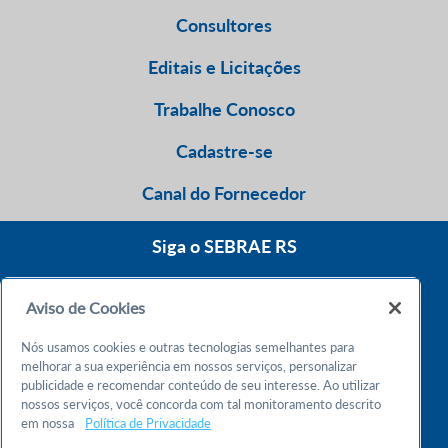
Consultores
Editais e Licitações
Trabalhe Conosco
Cadastre-se
Canal do Fornecedor
Siga o SEBRAE RS
Aviso de Cookies
0800 570 0800
Nós usamos cookies e outras tecnologias semelhantes para
Atendimento 24h
melhorar a sua experiência em nossos serviços, personalizar
publicidade e recomendar conteúdo de seu interesse. Ao utilizar
nossos serviços, você concorda com tal monitoramento descrito
Chame no WhatsApp
em nossa
Política de Privacidade
55 51 32165000