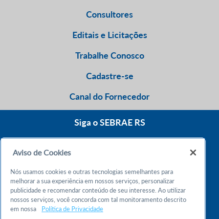
Consultores
Editais e Licitações
Trabalhe Conosco
Cadastre-se
Canal do Fornecedor
Siga o SEBRAE RS
Aviso de Cookies
0800 570 0800
Nós usamos cookies e outras tecnologias semelhantes para
Atendimento 24h
melhorar a sua experiência em nossos serviços, personalizar
publicidade e recomendar conteúdo de seu interesse. Ao utilizar
nossos serviços, você concorda com tal monitoramento descrito
Chame no WhatsApp
em nossa
Política de Privacidade
55 51 32165000