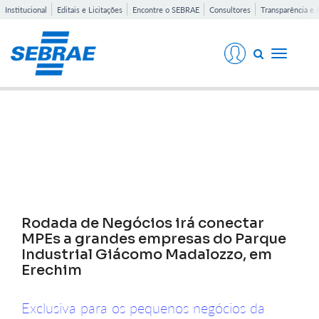
Institucional
Editais e Licitações
Encontre o SEBRAE
Consultores
Transparência e 
Toggle
navigati
Notícias
Rodada de Negócios irá conectar
MPEs a grandes empresas do Parque
Industrial Giácomo Madalozzo, em
Erechim
Exclusiva para os pequenos negócios da