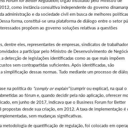
ess Forum for Better Regulation,
órgão instituído pelo Ministro de
012, como instância consultiva independente do governo dinamarq
 da administração e da sociedade civil em busca de melhores políticas
Dessa forma, constitui-se uma plataforma de diálogo entre o setor pú
interessados propõem ao governo soluções relativas a questões
dentre eles, representantes de empresas, sindicatos de trabalhador
onvidados a participar pelo Ministro de Desenvolvimento de Negóci
 a detecção de legislações identificadas como as que mais impõem
custos sem contrapartidas suficientes. Após identificadas, são
 a simplificação dessas normas. Tudo mediante um processo de diál
ase na política do
“comply or explain”
(cumprir ou explicar), na qual o
bmetidas ao fórum e, quando decidir pela não aplicação, oferecer m
ublicado, em junho de 2017, indicava que o Business Forum for Better
 propostas desde sua criação, em 2012. A taxa de implementação é 
implementadas, sem mudanças significativas.
a metodologia de quantificação de regulação, foi colocado em opera