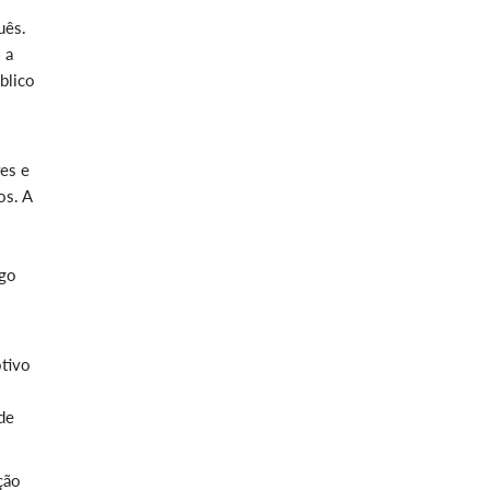
uês.
 a
blico
es e
os. A
ogo
otivo
de
ção