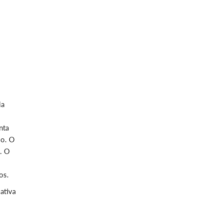
ia
nta
so. O
S. O
os.
ativa
s