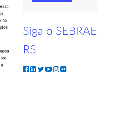
 essa
0%
o há
Siga o SEBRAE
ípios
RS
passa
 Ivo
 a