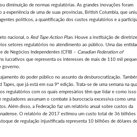
u diminuição de normas regulatórias. As grandes inovações foram
a experiência de uma de suas províncias, British Columbia, que uni
ntes políticos, a quantificação dos custos regulatórios e a partici
eto nacional, o
Red Tape Action Plan.
Houve a instituição de diretriz
los setores regulatórios no atendimento ao público. Uma das entida
se de Negócios Independentes (CFIB –
Canadian Federation of
ins lucrativos que representa os interesses de mais de 110 mil pequ
e governo.
engajamento do poder público no assunto da desburocratização. També
 Tapes, que já está em sua 9ª edição. Trata-se de uma semana na qua
los regulatórios com os quais empresários têm que lidar e como isso
ue reguladores assumam o combate à burocracia excessiva como uma
tos. Além disso, a Federação faz um relatório anual sobre custos da
canadense. O relatório de 2017 estimou um custo total de 36 bilhões
toque de regulação injustificada representa 10 bilhões de dólares d