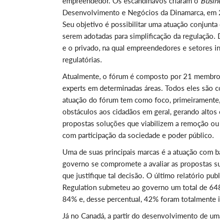
empreendedor. Os escandinavos criaram o
Busin
Desenvolvimento e Negócios da Dinamarca, em 2
Seu objetivo é possibilitar uma atuação conjunta
serem adotadas para simplificação da regulação. 
e o privado, na qual empreendedores e setores 
regulatórias.
Atualmente, o fórum é composto por 21 membros, 
experts em determinadas áreas. Todos eles são c
atuação do fórum tem como foco, primeiramente,
obstáculos aos cidadãos em geral, gerando altos 
propostas soluções que viabilizem a remoção ou
com participação da sociedade e poder público.
Uma de suas principais marcas é a atuação com b
governo se compromete a avaliar as propostas su
que justifique tal decisão. O último relatório p
Regulation submeteu ao governo um total de 648
84% e, desse percentual, 42% foram totalmente 
Já no Canadá, a partir do desenvolvimento de um