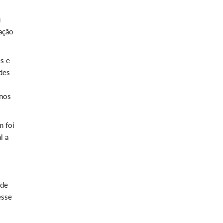
u
pação
es e
des
enos
m foi
l a
 de
esse