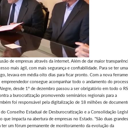
clusão de empresas através da internet. Além de dar maior transparênc
cesso mais ágil, com mais segurança e confiabilidade. Para se ter uma
tigo, levava em média oito dias para ficar pronto. Com a nova ferrame
. E o empreendedor consegue acompanhar todo o andamento do proces
o Alegre, desde 1º de dezembro passou a ser obrigatório em todo o R
ontra a burocratização promovendo seminários regionais para a
ambém foi responsável pela digitalização de 18 milhões de document
o do Conselho Estadual de Desburocratização e a Consolidação Legisl
ção que impacta na abertura de empresas no Estado. “São duas grande
para ter um fórum permanente de monitoramento da evolução da