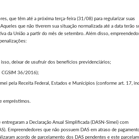
s, que têm até a próxima terça-feira (31/08) para regularizar suas
. Aqueles que não tiverem sua situação normalizada até a data terão s
tiva da União a partir do mês de setembro. Além disso, empreendedo
penalizações:
sso, deixar de usufruir dos benefícios previdenciários;
ão CGSIM 36/2016);
mei pela Receita Federal, Estados e Municípios (conforme art. 17, in
 e empréstimos.
 entregaram a Declaração Anual Simplificada (DASN-Simei) com
AS). Empreendedores que não possuem DAS em atraso de pagament
alizaram acordo de parcelamento dos DAS pendentes e este parcela