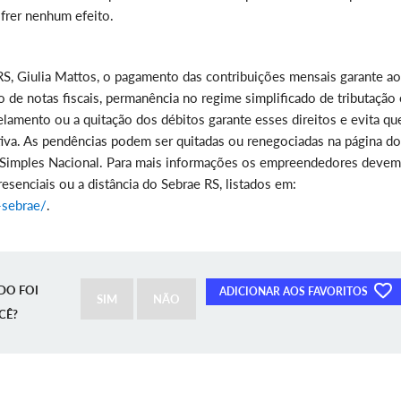
frer nenhum efeito.
RS, Giulia Mattos, o pagamento das contribuições mensais garante a
o de notas fiscais, permanência no regime simplificado de tributação 
celamento ou a quitação dos débitos garante esses direitos e evita qu
iva. As pendências podem ser quitadas ou renegociadas na página do
o Simples Nacional. Para mais informações os empreendedores devem
esenciais ou a distância do Sebrae RS, listados em:
-sebrae/
.
DO FOI
ADICIONAR AOS FAVORITOS
SIM
NÃO
CÊ?