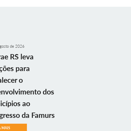
gosto de 2026
ae RS leva
ções para
alecer o
envolvimento dos
cípios ao
gresso da Famurs
A MAIS