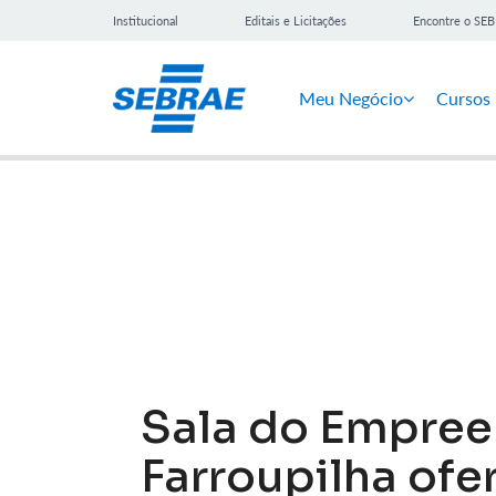
Institucional
Editais e Licitações
Encontre o SE
Meu Negócio
Cursos
Notícias
Sala do Empre
Farroupilha ofe