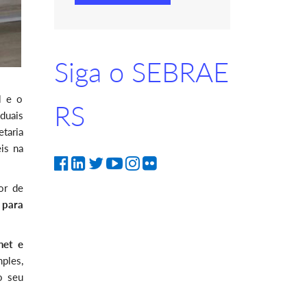
Siga o SEBRAE
l e o
RS
duais
taria
is na
or de
 para
net e
ples,
o seu