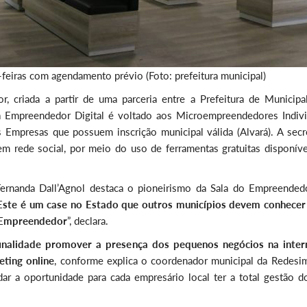
feiras com agendamento prévio (Foto: prefeitura municipal)
r, criada a partir de uma parceria entre a Prefeitura de Municipa
 Empreendedor Digital é voltado aos Microempreendedores Indivi
mpresas que possuem inscrição municipal válida (Alvará). A secre
em rede social, por meio do uso de ferramentas gratuitas disponíve
Fernanda Dall’Agnol destaca o pioneirismo da Sala do Empreended
Este é um case no Estado que outros municípios devem conhecer
o Empreendedor
”, declara.
nalidade promover a presença dos pequenos negócios na inter
eting online
, conforme explica o coordenador municipal da Redesim
dar a oportunidade para cada empresário local ter a total gestão d