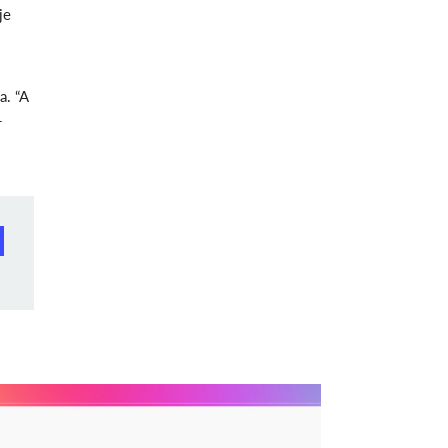
je
a. “A
-