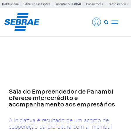
Institucional
Editais e Licitações
Encontre o SEBRAE
Consultores
Transparência e 
Toggle
navigati
Notícias
Sala do Empreendedor de Panambi
oferece microcrédito e
acompanhamento aos empresários
A iniciativa é resultado de um acordo de
cooperação da prefeitura com a Imembuí