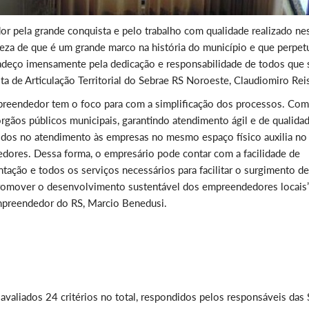
r pela grande conquista e pelo trabalho com qualidade realizado ne
eza de que é um grande marco na história do município e que perpet
radeço imensamente pela dedicação e responsabilidade de todos que 
ta de Articulação Territorial do Sebrae RS Noroeste, Claudiomiro Rei
preendedor tem o foco para com a simplificação dos processos. Com
 órgãos públicos municipais, garantindo atendimento ágil e de qualida
vidos no atendimento às empresas no mesmo espaço físico auxilia no
dores. Dessa forma, o empresário pode contar com a facilidade de
entação e todos os serviços necessários para facilitar o surgimento de
romover o desenvolvimento sustentável dos empreendedores locais”
mpreendedor do RS, Marcio Benedusi.
avaliados 24 critérios no total, respondidos pelos responsáveis das 