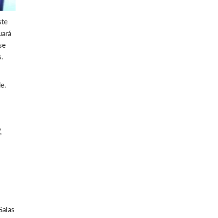
ste
uará
se
s.
de.
,
Salas