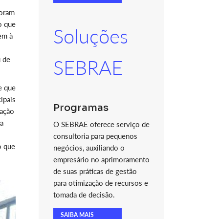
foram
o que
Soluções
em à
u de
SEBRAE
e que
ipais
Programas
nação
 a
O SEBRAE oferece serviço de
consultoria para pequenos
o que
negócios, auxiliando o
empresário no aprimoramento
de suas práticas de gestão
para otimização de recursos e
tomada de decisão.
SAIBA MAIS