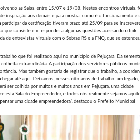
vendo as Salas, entre 15/07 e 19/08. Nestes encontros virtuais, 
 de inspiração aos demais e para mostrar como é o funcionamento e 
participar da certificação tiveram prazo até 25/09 para se inscrever
tico que consiste em responder a algumas questões acessando o link
da de entrevistas virtuais com o Sebrae RS e a FNQ, que se estende
trabalho que foi realizado aqui no município de Pejuçara. Da sement
lheita extraordinária. A participação dos servidores públicos munic
rtância. Mas também gostaria de registrar que o trabalho, a coorde
chegar até aqui. Deixamos, nesses oito anos de trabalho, um legado,
rá ser colhida por muitos e muitos anos em Pejuçara, uma cidade
e esta Sala do Empreendedor, e todos nós realmente sejamos aquil
pensar uma cidade empreendedora”, destacou o Prefeito Municipal