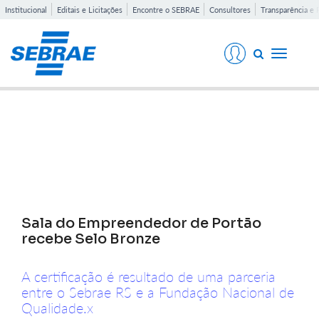
Institucional
Editais e Licitações
Encontre o SEBRAE
Consultores
Transparência e 
Toggle
navigati
Notícias
Sala do Empreendedor de Portão
recebe Selo Bronze
A certificação é resultado de uma parceria
entre o Sebrae RS e a Fundação Nacional de
Qualidade.x