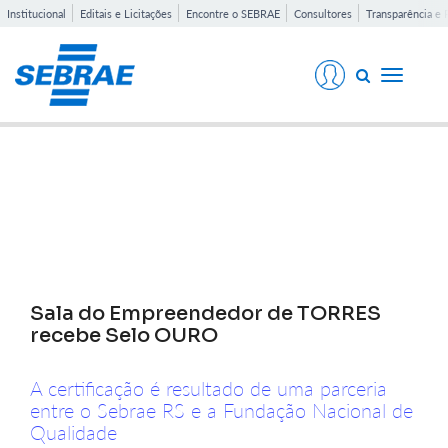
Institucional
Editais e Licitações
Encontre o SEBRAE
Consultores
Transparência e 
Toggle
navigati
Notícias
Sala do Empreendedor de TORRES
recebe Selo OURO
A certificação é resultado de uma parceria
entre o Sebrae RS e a Fundação Nacional de
Qualidade