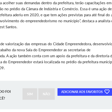
 acolher suas demandas dentro da prefeitura, terão capacitações em
rão no prédio da Câmara de Indústria e Comércio. Essa é uma ação de
eitura aderiu em 2020, e que tem ações previstas para até final do 
nvolvimento do empreendedorismo no município”, destaca a analista 
rest Santos.
o e de valorização das empresas do Cidade Empreendedora, desenvolvi
rabalho da nova Sala do Empreendedor as secretarias de
a. A ação também conta com um apoio da prefeitura e da diretoria 
la do Empreendedor estará localizada no prédio da prefeitura municip
209
.
DO FOI
ADICIONAR AOS FAVORITOS
SIM
NÃO
CÊ?