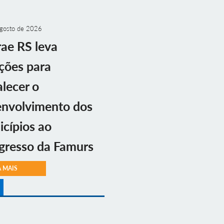
gosto de 2026
ae RS leva
ções para
alecer o
envolvimento dos
cípios ao
gresso da Famurs
A MAIS