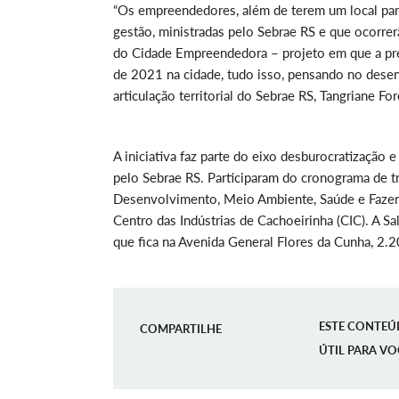
“Os empreendedores, além de terem um local para
gestão, ministradas pelo Sebrae RS e que ocorre
do Cidade Empreendedora – projeto em que a pref
de 2021 na cidade, tudo isso, pensando no dese
articulação territorial do Sebrae RS, Tangriane Fo
A iniciativa faz parte do eixo desburocratizaçã
pelo Sebrae RS. Participaram do cronograma de t
Desenvolvimento, Meio Ambiente, Saúde e Fazend
Centro das Indústrias de Cachoeirinha (CIC). A Sa
que fica na Avenida General Flores da Cunha, 2.
ESTE CONTEÚ
COMPARTILHE
ÚTIL PARA VO