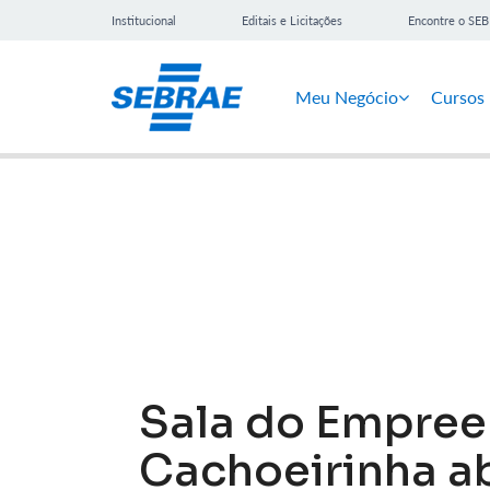
Institucional
Editais e Licitações
Encontre o SE
Meu Negócio
Cursos
Notícias
Sala do Empre
Cachoeirinha a