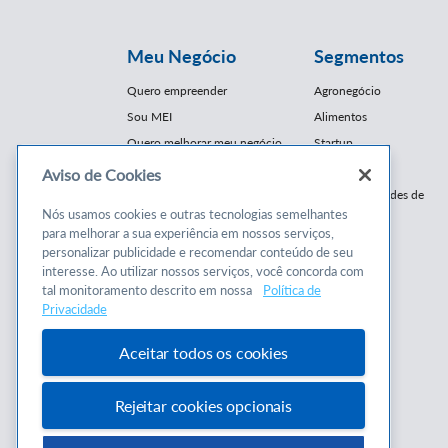
Meu Negócio
Segmentos
Quero empreender
Agronegócio
Sou MEI
Alimentos
Quero melhorar meu negócio
Startup
E-Commerce
Aviso de Cookies
Cursos e
Franquias / Redes de
Cooperação
Nós usamos cookies e outras tecnologias semelhantes
Conteúdos
para melhorar a sua experiência em nossos serviços,
Moda
personalizar publicidade e recomendar conteúdo de seu
Cursos
Moveleiro
interesse. Ao utilizar nossos serviços, você concorda com
Consultorias
Saúde
tal monitoramento descrito em nossa
Política de
Programas
Privacidade
Turismo
Mercopar
Aceitar todos os cookies
Rejeitar cookies opcionais