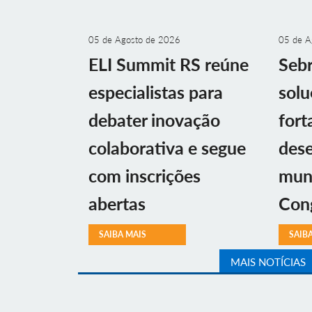
05 de Agosto de 2026
05 de A
ELI Summit RS reúne
Sebr
especialistas para
solu
debater inovação
fort
colaborativa e segue
des
com inscrições
muni
abertas
Con
SAIBA MAIS
SAIB
MAIS NOTÍCIAS