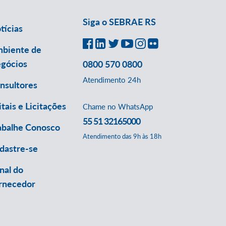
Siga o SEBRAE RS
tícias
biente de
gócios
0800 570 0800
Atendimento 24h
nsultores
itais e Licitações
Chame no WhatsApp
55 51 32165000
abalhe Conosco
Atendimento das 9h às 18h
dastre-se
nal do
rnecedor