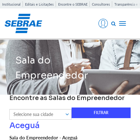
Institucional
Editais e Licitações
Encontre o SEBRAE
Consultores
Transparência e 
Toggle
navigati
Sala do
Empreendedor
Encontre as Salas do Empreendedor
Aceguá
Sala do Empreendedor - Aceguá