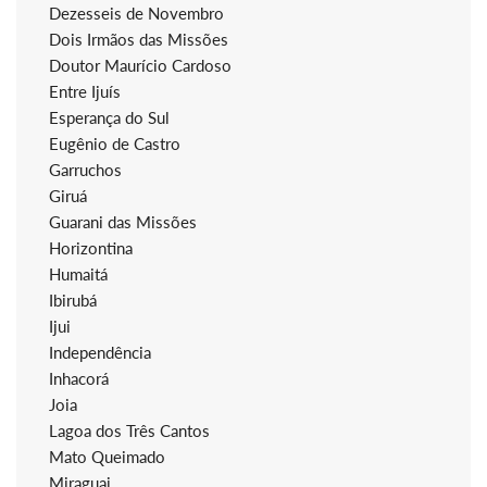
Dezesseis de Novembro
Dois Irmãos das Missões
Doutor Maurício Cardoso
Entre Ijuís
Esperança do Sul
Eugênio de Castro
Garruchos
Giruá
Guarani das Missões
Horizontina
Humaitá
Ibirubá
Ijui
Independência
Inhacorá
Joia
Lagoa dos Três Cantos
Mato Queimado
Miraguai