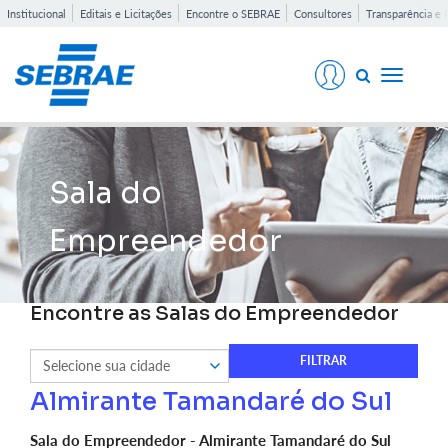
Institucional
Editais e Licitações
Encontre o SEBRAE
Consultores
Transparência e 
Toggle
navigati
Sala do
Empreendedor
Encontre as Salas do Empreendedor
Almirante Tamandaré do Sul
Sala do Empreendedor - Almirante Tamandaré do Sul