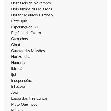
Dezesseis de Novembro
Dois Irmãos das Missões
Doutor Maurício Cardoso
Entre Ijuís
Esperança do Sul
Eugênio de Castro
Garruchos
Giruá
Guarani das Missões
Horizontina
Humaitá
Ibirubá
Ijui
Independência
Inhacorá
Joia
Lagoa dos Três Cantos
Mato Queimado
Miraguai