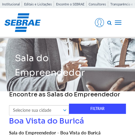
Institucional
Editais e Licitações
Encontre o SEBRAE
Consultores
Transparência e 
Toggle
navigati
Sala do
Empreendedor
Encontre as Salas do Empreendedor
Boa Vista do Buricá
Sala do Empreendedor - Boa Vista do Buricá