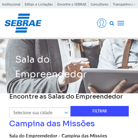
Institucional
Editais e Licitações
Encontre o SEBRAE
Consultores
Transparência e 
Toggle
navigati
Sala do
Empreendedor
Encontre as Salas do Empreendedor
Campina das Missões
Sala do Empreendedor - Campina das Missões