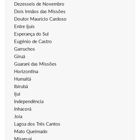
Dezesseis de Novembro
Dois Irmãos das Missões
Doutor Maurício Cardoso
Entre Ijuís
Esperança do Sul
Eugênio de Castro
Garruchos
Giruá
Guarani das Missões
Horizontina
Humaitá
Ibirubá
Ijui
Independência
Inhacorá
Joia
Lagoa dos Três Cantos
Mato Queimado
Miraguai