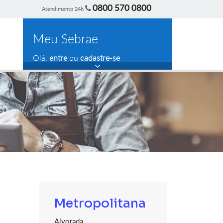
0800 570 0800
Atendimento 24h
Meu Sebrae
Olá,
entre
ou
cadastre-se
Metropolitana
Alvorada