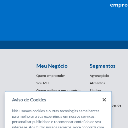
Meu Negócio
Segmentos
Quero empreender
Agronegócio
Sou MEI
Alimentos
Quero melhorar meu negócio
Startup
E-Commerce
Aviso de Cookies
Cursos e
Franquias / Redes de
Cooperação
Nós usamos cookies e outras tecnologias semelhantes
Conteúdos
para melhorar a sua experiência em nossos serviços,
Moda
personalizar publicidade e recomendar conteúdo de seu
Cursos
Moveleiro
interesse. Ao utilizar nossos serviços, você concorda com